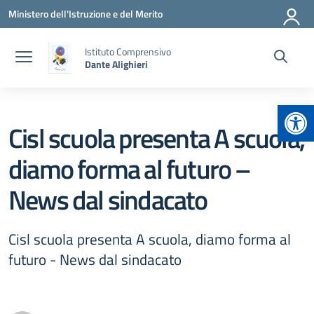
Vai ai contenuti
Vai al menu di navigazione
Vai al footer
Ministero dell'Istruzione e del Merito
Istituto Comprensivo
Dante Alighieri
Apr
Cisl scuola presenta A scuola,
diamo forma al futuro –
News dal sindacato
Cisl scuola presenta A scuola, diamo forma al
futuro - News dal sindacato