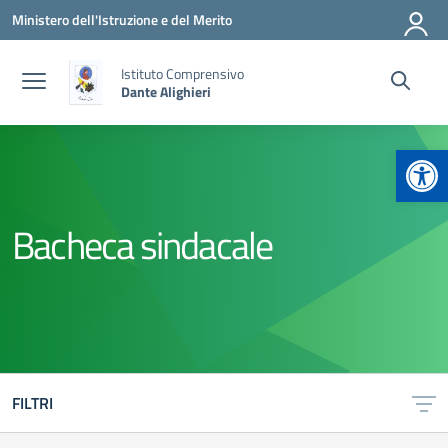
Vai ai contenuti
Vai al menu di navigazione
Vai al footer
Ministero dell'Istruzione e del Merito
Istituto Comprensivo
Dante Alighieri
Apr
Bacheca sindacale
FILTRI