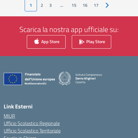
1
2
3
…
15
16
17
Pagina successiv
Scarica la nostra app ufficiale su:
App Store
Play Store
Istituto Comprensivo
Dante Alighieri
Caserta
— Visita la pagina iniziale della scuola
Link Esterni
MIUR
Ufficio Scolastico Regionale
Ufficio Scolastico Territoriale