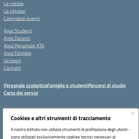
Le notizie
Le circolari
Calendario eventi
Area Studenti
Area Docenti
Area Personale ATA
Area Famiglie
Iscrizioni
Contatti
Personale scolastico
Famiglie e studenti
Percorsi di studio
Carta dei servizi
Indirizzo:
Cookies e altri strumenti di tracciamento
Via Medaglie d'Oro, 27 – 81100 Caserta
Centralino:
0823 412821
Email:
CEIC8BB00X@istruzione.it
Il nostro Istituto non utilizza strumenti di profilazione degli utenti -
Posta elettronica certificata (PEC):
CEIC8BB00X@pec.istruzione.it
sono utilizzati esclusivamente cookies tecnici necessari al