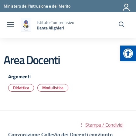
Vai ai contenuti
Vai al menu di navigazione
Vai al footer
Ministero dell'Istruzione e del Merito
Istituto Comprensivo
Dante Alighieri
Apr
Area Docenti
Argomenti
Didattica
Modulistica
Stampa / Condividi
Convocazione Collegio dei Docenti congiunto