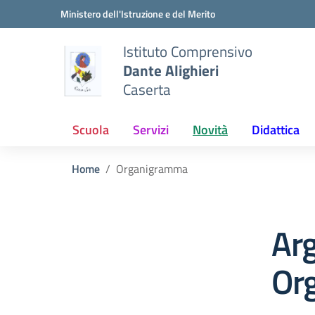
Vai ai contenuti
Vai al menu di navigazione
Vai al footer
Ministero dell'Istruzione e del Merito
Istituto Comprensivo
Dante Alighieri
Caserta
Scuola
Servizi
Novità
Didattica
Home
Organigramma
Ar
Or