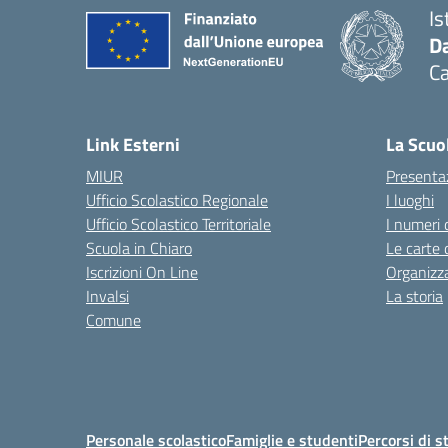
Is
Da
C
— 
Link Esterni
La Scuo
MIUR
Presenta
Ufficio Scolastico Regionale
I luoghi
Ufficio Scolastico Territoriale
I numeri 
Scuola in Chiaro
Le carte 
Iscrizioni On Line
Organizz
Invalsi
La storia
Comune
Personale scolastico
Famiglie e studenti
Percorsi di s