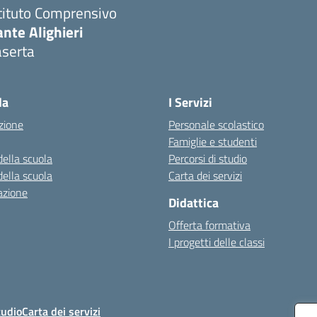
tituto Comprensivo
nte Alighieri
aserta
Visita la pagina iniziale della scuola
la
I Servizi
zione
Personale scolastico
Famiglie e studenti
della scuola
Percorsi di studio
della scuola
Carta dei servizi
azione
Didattica
Offerta formativa
I progetti delle classi
tudio
Carta dei servizi