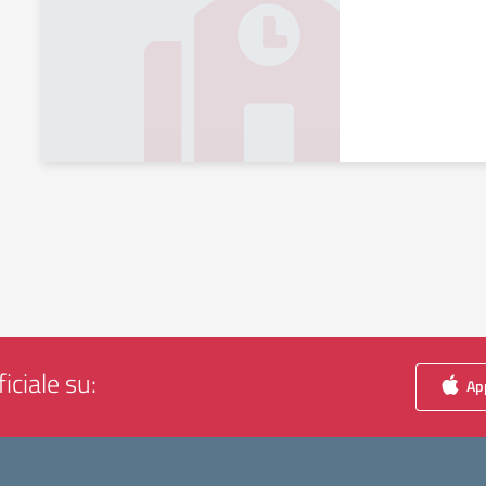
iciale su:
App