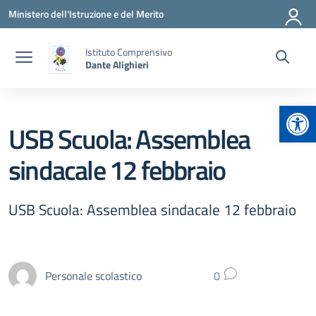
Vai ai contenuti
Vai al menu di navigazione
Vai al footer
Ministero dell'Istruzione e del Merito
Istituto Comprensivo
Dante Alighieri
Apr
USB Scuola: Assemblea
sindacale 12 febbraio
USB Scuola: Assemblea sindacale 12 febbraio
Personale scolastico
0