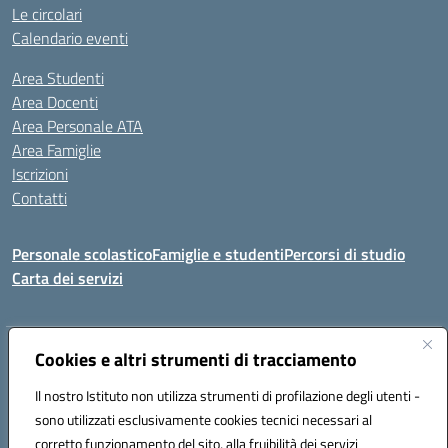
Le circolari
Calendario eventi
Area Studenti
Area Docenti
Area Personale ATA
Area Famiglie
Iscrizioni
Contatti
Personale scolastico
Famiglie e studenti
Percorsi di studio
Carta dei servizi
Indirizzo:
Cookies e altri strumenti di tracciamento
Via Medaglie d'Oro, 27 – 81100 Caserta
Centralino:
0823 412821
Email:
CEIC8BB00X@istruzione.it
Il nostro Istituto non utilizza strumenti di profilazione degli utenti -
Posta elettronica certificata (PEC):
CEIC8BB00X@pec.istruzione.it
sono utilizzati esclusivamente cookies tecnici necessari al
Codice fiscale: 93117030614
corretto funzionamento del sito, alla fruibilità dei servizi