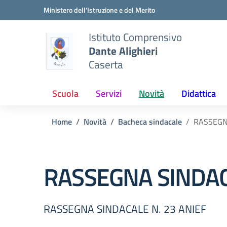
Vai ai contenuti
Vai al menu di navigazione
Vai al footer
Ministero dell'Istruzione e del Merito
Istituto Comprensivo
Dante Alighieri
Caserta
Scuola
Servizi
Novità
Didattica
Home
Novità
Bacheca sindacale
RASSEGN
RASSEGNA SINDAC
RASSEGNA SINDACALE N. 23 ANIEF