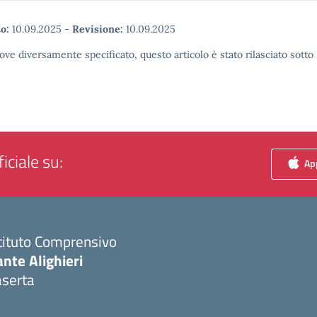
o:
10.09.2025
-
Revisione:
10.09.2025
ove diversamente specificato, questo articolo è stato rilasciato sott
iciale su:
App
tituto Comprensivo
nte Alighieri
aserta
Visita la pagina iniziale della scuola