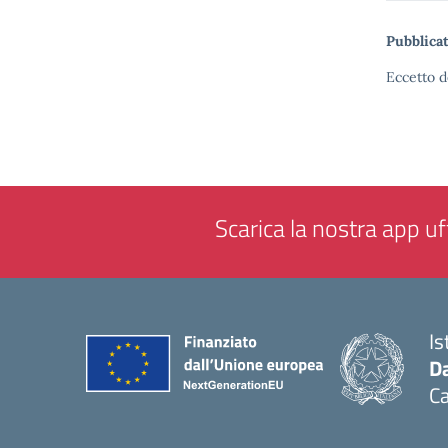
Pubblicat
Eccetto d
Scarica la nostra app uff
Is
Da
C
— 