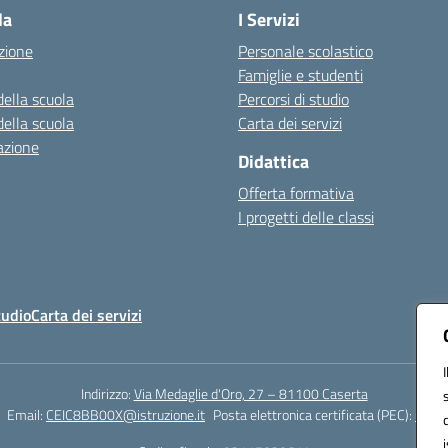
la
I Servizi
zione
Personale scolastico
Famiglie e studenti
della scuola
Percorsi di studio
della scuola
Carta dei servizi
azione
Didattica
Offerta formativa
I progetti delle classi
tudio
Carta dei servizi
Indirizzo:
Via Medaglie d'Oro, 27 – 81100 Caserta
Email:
CEIC8BB00X@istruzione.it
Posta elettronica certificata (PEC):
CEIC8