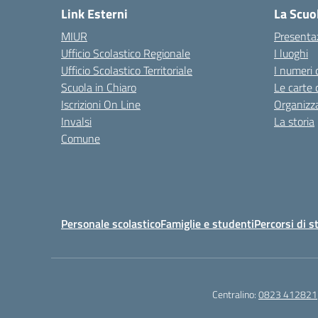
Link Esterni
La Scuo
MIUR
Presenta
Ufficio Scolastico Regionale
I luoghi
Ufficio Scolastico Territoriale
I numeri 
Scuola in Chiaro
Le carte 
Iscrizioni On Line
Organizz
Invalsi
La storia
Comune
Personale scolastico
Famiglie e studenti
Percorsi di s
Centralino:
0823 412821