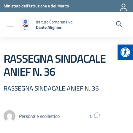
Vai ai contenuti
Vai al menu di navigazione
Vai al footer
Ministero dell'Istruzione e del Merito
Istituto Comprensivo
Dante Alighieri
Apr
RASSEGNA SINDACALE
ANIEF N. 36
RASSEGNA SINDACALE ANIEF N. 36
Personale scolastico
0