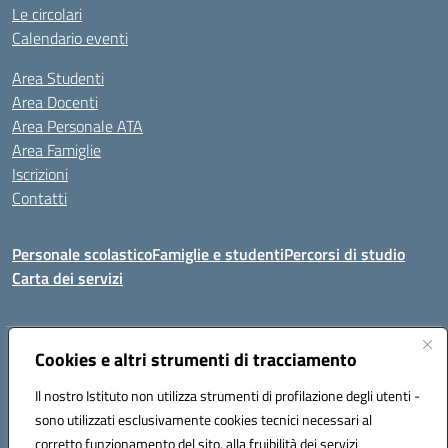
Le circolari
Calendario eventi
Area Studenti
Area Docenti
Area Personale ATA
Area Famiglie
Iscrizioni
Contatti
Personale scolastico
Famiglie e studenti
Percorsi di studio
Carta dei servizi
Indirizzo:
Cookies e altri strumenti di tracciamento
Via Medaglie d'Oro, 27 – 81100 Caserta
Centralino:
0823 412821
Email:
CEIC8BB00X@istruzione.it
Il nostro Istituto non utilizza strumenti di profilazione degli utenti -
Posta elettronica certificata (PEC):
CEIC8BB00X@pec.istruzione.it
sono utilizzati esclusivamente cookies tecnici necessari al
Codice fiscale: 93117030614
corretto funzionamento del sito, alla fruibilità dei servizi