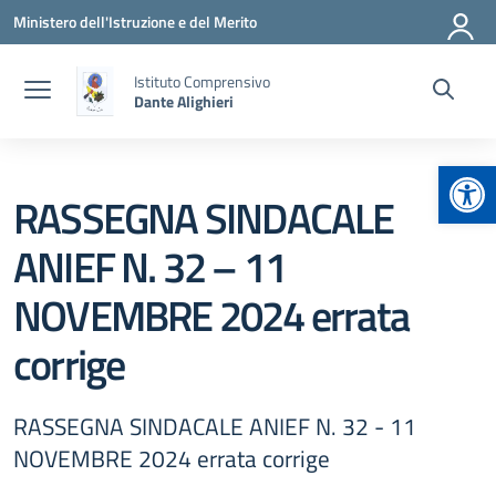
Vai ai contenuti
Vai al menu di navigazione
Vai al footer
Ministero dell'Istruzione e del Merito
Istituto Comprensivo
Dante Alighieri
Apr
RASSEGNA SINDACALE
ANIEF N. 32 – 11
NOVEMBRE 2024 errata
corrige
RASSEGNA SINDACALE ANIEF N. 32 - 11
NOVEMBRE 2024 errata corrige