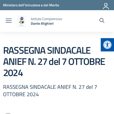
Vai ai contenuti
Vai al menu di navigazione
Vai al footer
Ministero dell'Istruzione e del Merito
Istituto Comprensivo
Dante Alighieri
Apr
RASSEGNA SINDACALE
ANIEF N. 27 del 7 OTTOBRE
2024
RASSEGNA SINDACALE ANIEF N. 27 del 7
OTTOBRE 2024