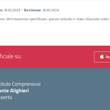
o:
18.10.2024
-
Revisione:
18.10.2024
ove diversamente specificato, questo articolo è stato rilasciato sott
iciale su:
App
tituto Comprensivo
nte Alighieri
aserta
Visita la pagina iniziale della scuola