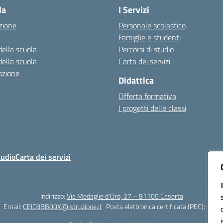
la
I Servizi
zione
Personale scolastico
Famiglie e studenti
della scuola
Percorsi di studio
della scuola
Carta dei servizi
azione
Didattica
Offerta formativa
I progetti delle classi
tudio
Carta dei servizi
Indirizzo:
Via Medaglie d'Oro, 27 – 81100 Caserta
Email:
CEIC8BB00X@istruzione.it
Posta elettronica certificata (PEC):
CEIC8