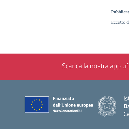
Pubblicat
Eccetto d
Scarica la nostra app uff
Is
Da
C
— 