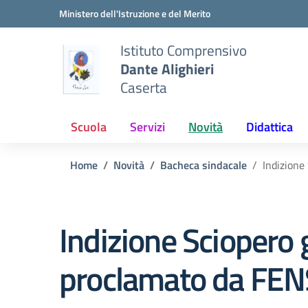
Vai ai contenuti
Vai al menu di navigazione
Vai al footer
Ministero dell'Istruzione e del Merito
Istituto Comprensivo
Dante Alighieri
Caserta
Scuola
Servizi
Novità
Didattica
Home
Novità
Bacheca sindacale
Indizione
Indizione Sciopero
proclamato da FEN