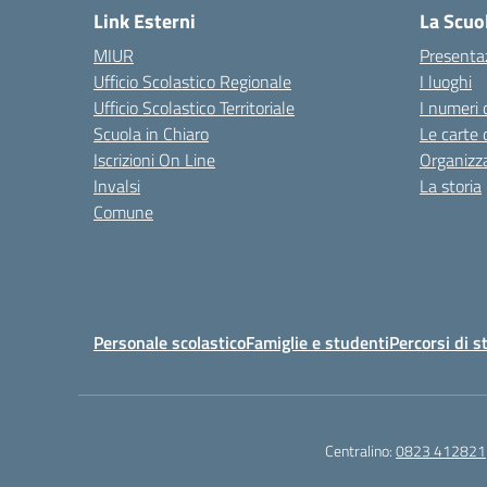
Link Esterni
La Scuo
MIUR
Presenta
Ufficio Scolastico Regionale
I luoghi
Ufficio Scolastico Territoriale
I numeri 
Scuola in Chiaro
Le carte 
Iscrizioni On Line
Organizz
Invalsi
La storia
Comune
Personale scolastico
Famiglie e studenti
Percorsi di s
Centralino:
0823 412821