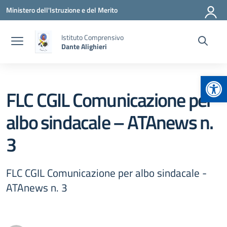
Vai ai contenuti
Vai al menu di navigazione
Vai al footer
Ministero dell'Istruzione e del Merito
Istituto Comprensivo
Dante Alighieri
Apr
FLC CGIL Comunicazione per
albo sindacale – ATAnews n.
3
FLC CGIL Comunicazione per albo sindacale -
ATAnews n. 3