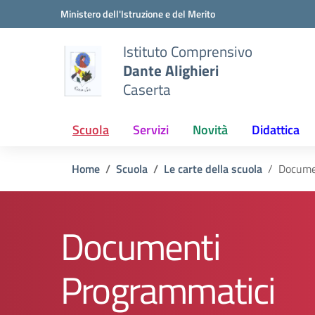
Vai ai contenuti
Vai al menu di navigazione
Vai al footer
Ministero dell'Istruzione e del Merito
Istituto Comprensivo
Dante Alighieri
Caserta
Scuola
Servizi
Novità
Didattica
Home
Scuola
Le carte della scuola
Docume
Documenti
Programmatici