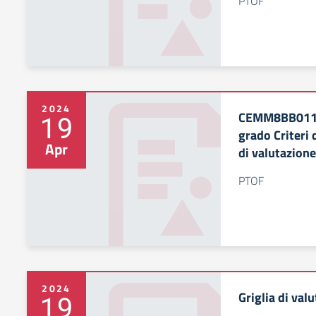
PTOF
2024
CEMM8BB011 –
19
grado Criteri
Apr
di valutazion
PTOF
2024
Griglia di va
19