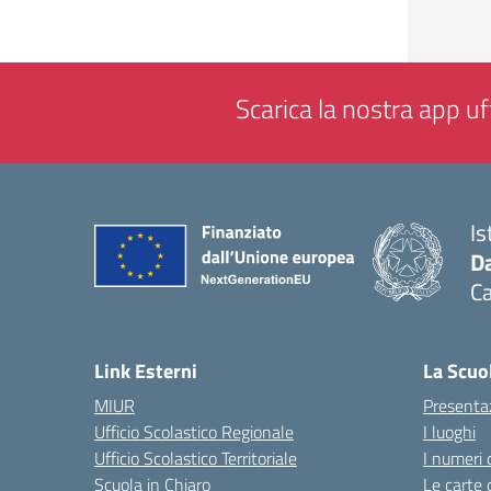
Scarica la nostra app uff
Is
Da
C
— 
Link Esterni
La Scuo
MIUR
Presenta
Ufficio Scolastico Regionale
I luoghi
Ufficio Scolastico Territoriale
I numeri 
Scuola in Chiaro
Le carte 