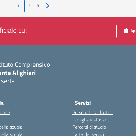
1
2
3
Pagina successiva
iciale su:
App
tituto Comprensivo
nte Alighieri
aserta
Visita la pagina iniziale della scuola
la
I Servizi
zione
Personale scolastico
Famiglie e studenti
della scuola
Percorsi di studio
della scuola
Carta dei servizi