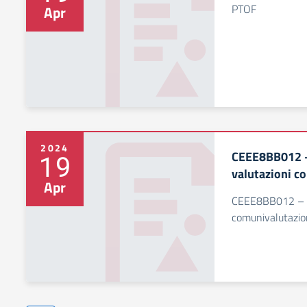
PTOF
Apr
2024
CEEE8BB012 – 
19
valutazioni c
Apr
CEEE8BB012 – Scu
comunivalutazio