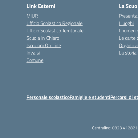
Link Esterni
La Scuo
MIUR
Presenta
Ufficio Scolastico Regionale
I luoghi
Ufficio Scolastico Territoriale
I numeri 
Scuola in Chiaro
Le carte 
Iscrizioni On Line
Organizz
Invalsi
La storia
Comune
Personale scolastico
Famiglie e studenti
Percorsi di s
Centralino:
0823 412821