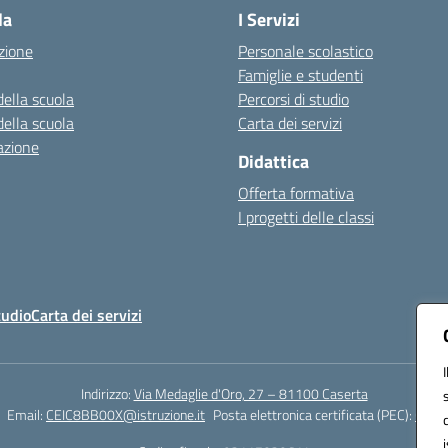
la
I Servizi
zione
Personale scolastico
Famiglie e studenti
della scuola
Percorsi di studio
della scuola
Carta dei servizi
azione
Didattica
Offerta formativa
I progetti delle classi
tudio
Carta dei servizi
Indirizzo:
Via Medaglie d'Oro, 27 – 81100 Caserta
Email:
CEIC8BB00X@istruzione.it
Posta elettronica certificata (PEC):
CEIC8