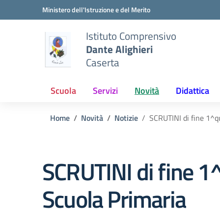
Vai ai contenuti
Vai al menu di navigazione
Vai al footer
Ministero dell'Istruzione e del Merito
Istituto Comprensivo
Dante Alighieri
Caserta
Scuola
Servizi
Novità
Didattica
Home
Novità
Notizie
SCRUTINI di fine 1^qu
SCRUTINI di fine 1^
Scuola Primaria