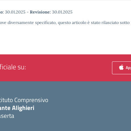
o:
30.01.2025
-
Revisione:
30.01.2025
ove diversamente specificato, questo articolo è stato rilasciato sott
iciale su:
App
tituto Comprensivo
nte Alighieri
aserta
Visita la pagina iniziale della scuola