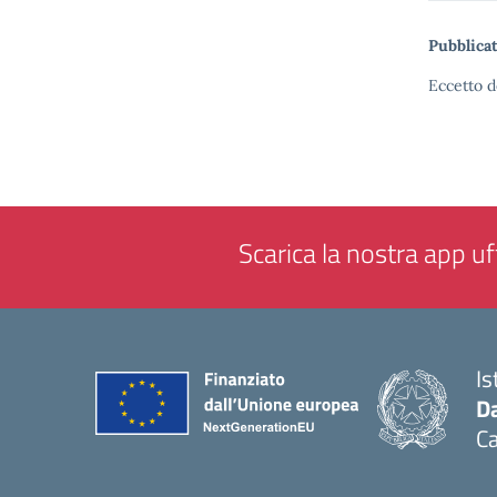
Pubblicat
Eccetto d
Scarica la nostra app uff
Is
Da
C
— 