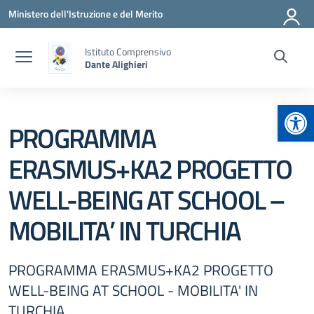
Vai ai contenuti
Vai al menu di navigazione
Vai al footer
Ministero dell'Istruzione e del Merito
Istituto Comprensivo
Dante Alighieri
Apr
PROGRAMMA
ERASMUS+KA2 PROGETTO
WELL-BEING AT SCHOOL –
MOBILITA’ IN TURCHIA
PROGRAMMA ERASMUS+KA2 PROGETTO
WELL-BEING AT SCHOOL - MOBILITA' IN
TURCHIA