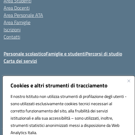
Area Studenti
Area Docenti
Area Personale ATA
Area Famiglie
Iscrizioni
Contatti
Personale scolastico
Famiglie e studenti
Percorsi di studio
Carta dei servizi
Indirizzo:
Cookies e altri strumenti di tracciamento
Via Medaglie d'Oro, 27 – 81100 Caserta
Centralino:
0823 412821
Email:
CEIC8BB00X@istruzione.it
Il nostro Istituto non utilizza strumenti di profilazione degli utenti -
Posta elettronica certificata (PEC):
CEIC8BB00X@pec.istruzione.it
sono utilizzati esclusivamente cookies tecnici necessari al
Codice fiscale: 93117030614
corretto funzionamento del sito, alla fruibilità dei servizi
Codice meccanografico:
CEIC8BB00X
istituzionali e alla sua accessibilità – sono utilizzati, inoltre,
strumenti statistici anonimizzati messi a disposizione da Web
Analytics Italia.