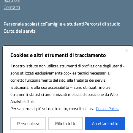
Iscrizioni
Contatti
Personale scolastico
Famiglie e studenti
Percorsi di studio
Carta dei servizi
Indirizzo:
Cookies e altri strumenti di tracciamento
Via Medaglie d'Oro, 27 – 81100 Caserta
Centralino:
0823 412821
Email:
CEIC8BB00X@istruzione.it
Il nostro Istituto non utilizza strumenti di profilazione degli utenti -
Posta elettronica certificata (PEC):
CEIC8BB00X@pec.istruzione.it
sono utilizzati esclusivamente cookies tecnici necessari al
Codice fiscale: 93117030614
corretto funzionamento del sito, alla fruibilità dei servizi
Codice meccanografico:
CEIC8BB00X
istituzionali e alla sua accessibilità – sono utilizzati, inoltre,
strumenti statistici anonimizzati messi a disposizione da Web
Analytics Italia.
Hosting & Powered by 3D Solution S.r.l.
Per saperne di più sul nostro sito, consulta la ns.
Cookie Policy.
Concept & Design by Designers Italia
Personalizza
Rifiuta tutto
Accettare tutto