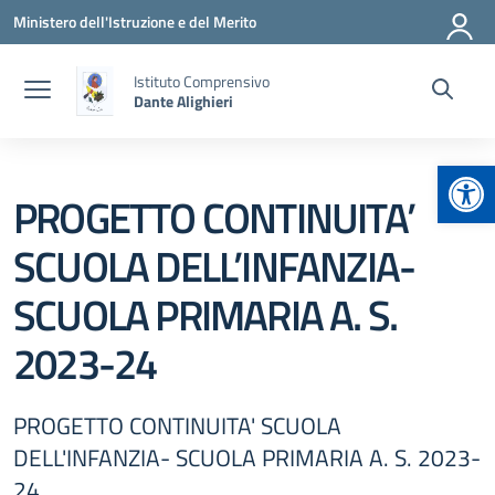
Vai ai contenuti
Vai al menu di navigazione
Vai al footer
Ministero dell'Istruzione e del Merito
Istituto Comprensivo
Dante Alighieri
Apr
PROGETTO CONTINUITA’
SCUOLA DELL’INFANZIA-
SCUOLA PRIMARIA A. S.
2023-24
PROGETTO CONTINUITA' SCUOLA
DELL'INFANZIA- SCUOLA PRIMARIA A. S. 2023-
24