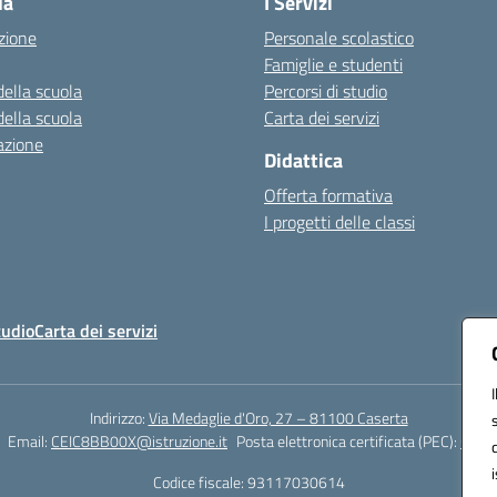
la
I Servizi
zione
Personale scolastico
Famiglie e studenti
della scuola
Percorsi di studio
della scuola
Carta dei servizi
azione
Didattica
Offerta formativa
I progetti delle classi
tudio
Carta dei servizi
Indirizzo:
Via Medaglie d'Oro, 27 – 81100 Caserta
Email:
CEIC8BB00X@istruzione.it
Posta elettronica certificata (PEC):
CEIC8
Codice fiscale: 93117030614