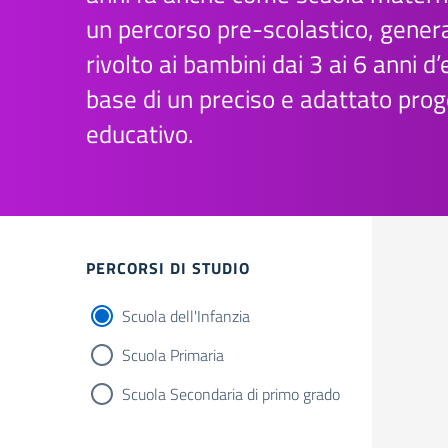
un percorso pre-scolastico, gene
rivolto ai bambini dai 3 ai 6 anni d’
base di un preciso e adattato prog
educativo.
Filtri
PERCORSI DI STUDIO
Scuola dell'Infanzia
Scuola Primaria
Scuola Secondaria di primo grado