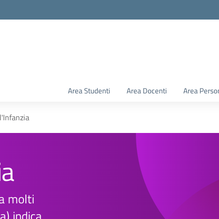
Area Studenti
Area Docenti
Area Perso
l'Infanzia
ia
ta molti
) indica