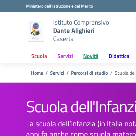
Vai ai contenuti
Vai al menu di navigazione
Vai al footer
Ministero dell'Istruzione e del Merito
Istituto Comprensivo
Dante Alighieri
Caserta
Scuola
Servizi
Novità
Didattica
Home
Servizi
Percorsi di studio
Scuola del
Scuola dell'Infanz
La scuola dell’infanzia (in Italia no
anni fa anche come scuola materna