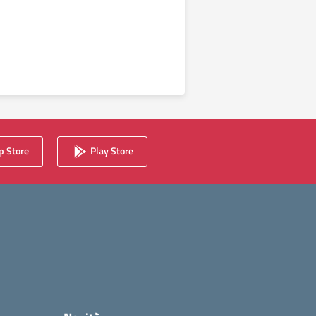
 Store
Play Store