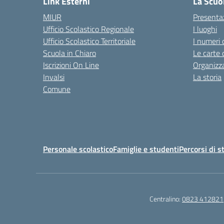
Link Esterni
La Scuo
MIUR
Presenta
Ufficio Scolastico Regionale
I luoghi
Ufficio Scolastico Territoriale
I numeri 
Scuola in Chiaro
Le carte 
Iscrizioni On Line
Organizz
Invalsi
La storia
Comune
Personale scolastico
Famiglie e studenti
Percorsi di s
Centralino:
0823 412821