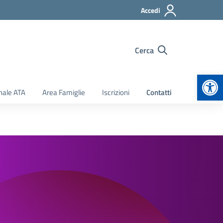
Accedi
Cerca
Apr
nale ATA
Area Famiglie
Iscrizioni
Contatti