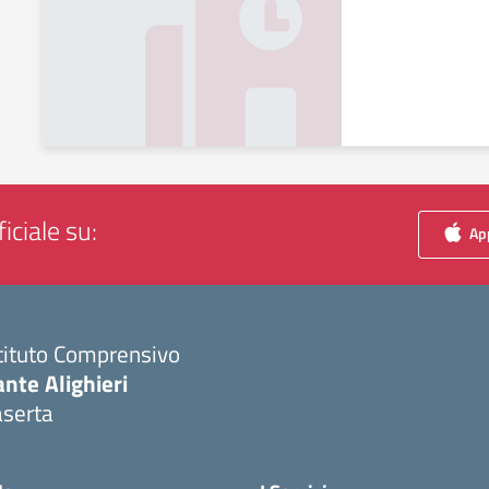
iciale su:
App
tituto Comprensivo
nte Alighieri
aserta
Visita la pagina iniziale della scuola