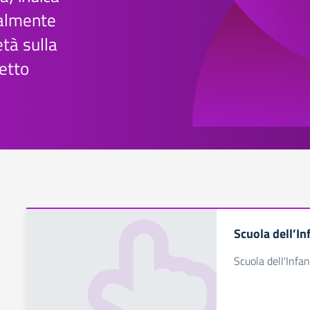
ralmente
età sulla
etto
Scuola dell’In
Scuola dell'Infan