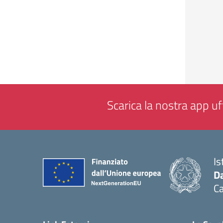
Scarica la nostra app uff
Is
Da
C
— 