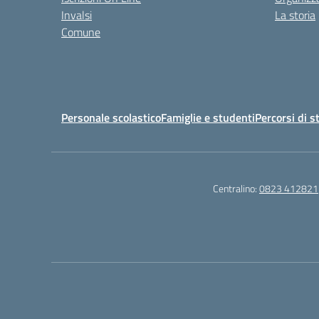
Invalsi
La storia
Comune
Personale scolastico
Famiglie e studenti
Percorsi di s
Centralino:
0823 412821