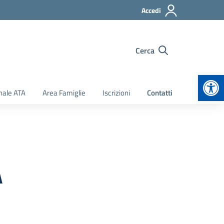
Accedi
Cerca
Apr
nale ATA
Area Famiglie
Iscrizioni
Contatti
A