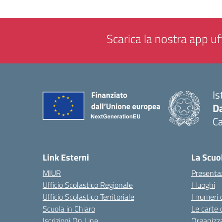
Scarica la nostra app uff
Is
Da
C
— 
Link Esterni
La Scuo
MIUR
Presenta
Ufficio Scolastico Regionale
I luoghi
Ufficio Scolastico Territoriale
I numeri 
Scuola in Chiaro
Le carte 
Iscrizioni On Line
Organizz