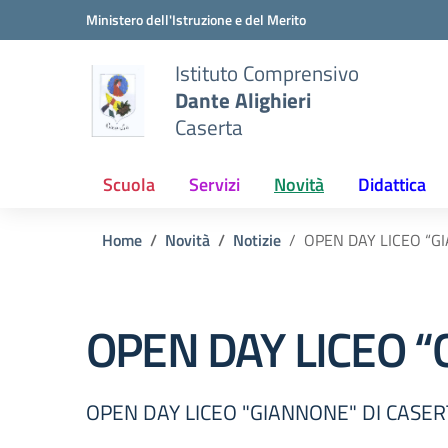
Vai ai contenuti
Vai al menu di navigazione
Vai al footer
Ministero dell'Istruzione e del Merito
Istituto Comprensivo
Dante Alighieri
Caserta
Scuola
Servizi
Novità
Didattica
Home
Novità
Notizie
OPEN DAY LICEO “G
OPEN DAY LICEO “
OPEN DAY LICEO "GIANNONE" DI CASER