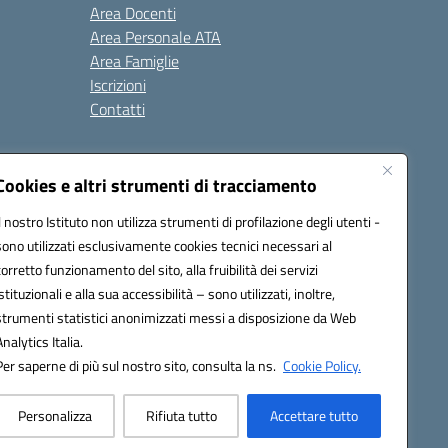
Area Docenti
Area Personale ATA
Area Famiglie
Iscrizioni
Contatti
Cookies e altri strumenti di tracciamento
Il nostro Istituto non utilizza strumenti di profilazione degli utenti -
sono utilizzati esclusivamente cookies tecnici necessari al
BB00X@pec.istruzione.it
corretto funzionamento del sito, alla fruibilità dei servizi
istituzionali e alla sua accessibilità – sono utilizzati, inoltre,
strumenti statistici anonimizzati messi a disposizione da Web
Analytics Italia.
Per saperne di più sul nostro sito, consulta la ns.
Cookie Policy.
Personalizza
Rifiuta tutto
Accettare tutto