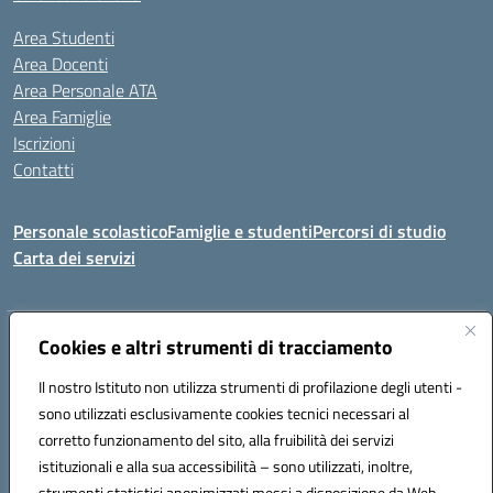
Area Studenti
Area Docenti
Area Personale ATA
Area Famiglie
Iscrizioni
Contatti
Personale scolastico
Famiglie e studenti
Percorsi di studio
Carta dei servizi
Indirizzo:
Cookies e altri strumenti di tracciamento
Via Medaglie d'Oro, 27 – 81100 Caserta
Centralino:
0823 412821
Email:
CEIC8BB00X@istruzione.it
Il nostro Istituto non utilizza strumenti di profilazione degli utenti -
Posta elettronica certificata (PEC):
CEIC8BB00X@pec.istruzione.it
sono utilizzati esclusivamente cookies tecnici necessari al
Codice fiscale: 93117030614
corretto funzionamento del sito, alla fruibilità dei servizi
Codice meccanografico:
CEIC8BB00X
istituzionali e alla sua accessibilità – sono utilizzati, inoltre,
strumenti statistici anonimizzati messi a disposizione da Web