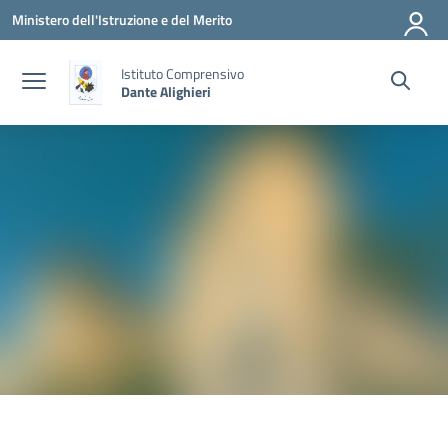
Vai ai contenuti
Vai al menu di navigazione
Vai al footer
Ministero dell'Istruzione e del Merito
Istituto Comprensivo
Dante Alighieri