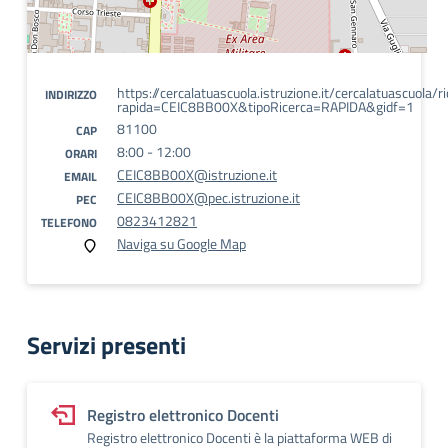
https://cercalatuascuola.istruzione.it/cercalatuascuola/ri
INDIRIZZO
rapida=CEIC8BB00X&tipoRicerca=RAPIDA&gidf=1
81100
CAP
8:00 - 12:00
ORARI
CEIC8BB00X@istruzione.it
EMAIL
CEIC8BB00X@pec.istruzione.it
PEC
0823412821
TELEFONO
Naviga su Google Map
Servizi presenti
Registro elettronico Docenti
Registro elettronico Docenti è la piattaforma WEB di