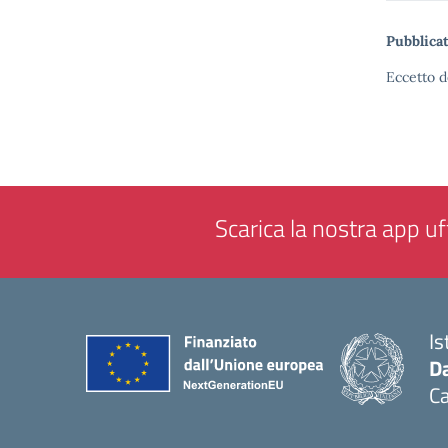
Pubblicat
Eccetto d
Scarica la nostra app uff
Is
Da
C
— 