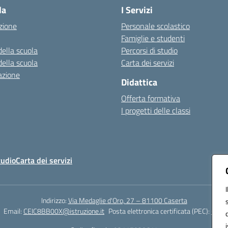
la
I Servizi
zione
Personale scolastico
Famiglie e studenti
della scuola
Percorsi di studio
della scuola
Carta dei servizi
azione
Didattica
Offerta formativa
I progetti delle classi
tudio
Carta dei servizi
Indirizzo:
Via Medaglie d'Oro, 27 – 81100 Caserta
Email:
CEIC8BB00X@istruzione.it
Posta elettronica certificata (PEC):
CEIC8