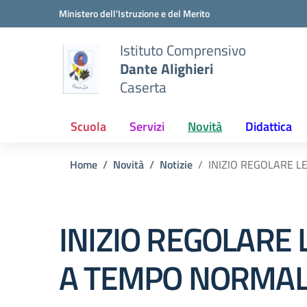
Vai ai contenuti
Vai al menu di navigazione
Vai al footer
Ministero dell'Istruzione e del Merito
Istituto Comprensivo
Dante Alighieri
Caserta
Scuola
Servizi
Novità
Didattica
Home
Novità
Notizie
INIZIO REGOLARE LE
INIZIO REGOLARE 
A TEMPO NORMALE