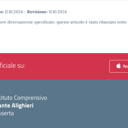
o:
11.10.2024
-
Revisione:
11.10.2024
ove diversamente specificato, questo articolo è stato rilasciato sott
iciale su:
App
tituto Comprensivo
nte Alighieri
aserta
Visita la pagina iniziale della scuola