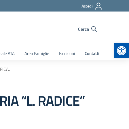
Accedi
Cerca
Apr
nale ATA
Area Famiglie
Iscrizioni
Contatti
FICA.
IA “L. RADICE”