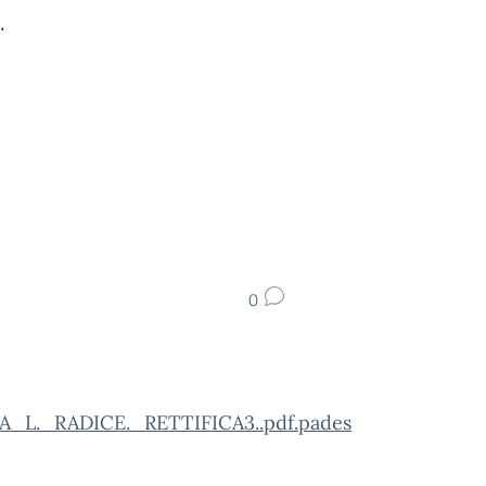
.
0
_L._RADICE._RETTIFICA3..pdf.pades