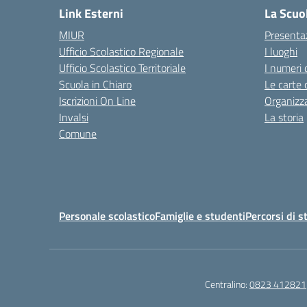
Link Esterni
La Scuo
MIUR
Presenta
Ufficio Scolastico Regionale
I luoghi
Ufficio Scolastico Territoriale
I numeri 
Scuola in Chiaro
Le carte 
Iscrizioni On Line
Organizz
Invalsi
La storia
Comune
Personale scolastico
Famiglie e studenti
Percorsi di s
Centralino:
0823 412821