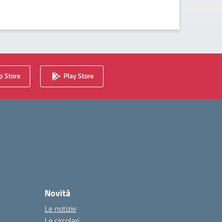
 Store
Play Store
Novità
Le notizie
Le circolari