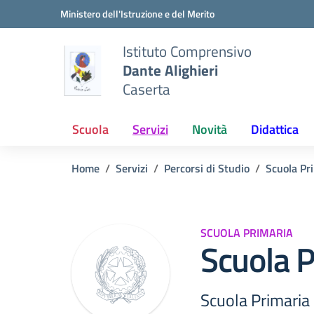
Vai ai contenuti
Vai al menu di navigazione
Vai al footer
Ministero dell'Istruzione e del Merito
Istituto Comprensivo
Dante Alighieri
Caserta
Scuola
Servizi
Novità
Didattica
Home
Servizi
Percorsi di Studio
Scuola Pr
SCUOLA PRIMARIA
Scuola P
Scuola Primaria