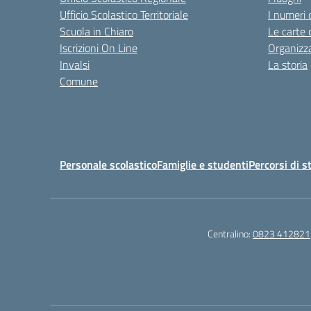
Ufficio Scolastico Territoriale
I numeri 
Scuola in Chiaro
Le carte 
Iscrizioni On Line
Organizz
Invalsi
La storia
Comune
Personale scolastico
Famiglie e studenti
Percorsi di s
Centralino:
0823 412821