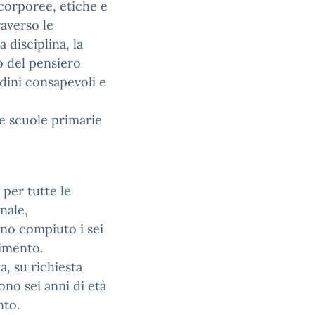
 corporee, etiche e
raverso le
 disciplina, la
o del pensiero
adini consapevoli e
le scuole primarie
 per tutte le
nale,
no compiuto i sei
rimento.
a, su richiesta
ono sei anni di età
nto.