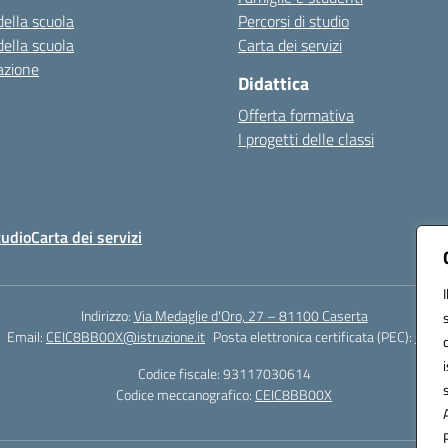
della scuola
Percorsi di studio
della scuola
Carta dei servizi
azione
Didattica
Offerta formativa
I progetti delle classi
tudio
Carta dei servizi
Indirizzo:
Via Medaglie d'Oro, 27 – 81100 Caserta
Email:
CEIC8BB00X@istruzione.it
Posta elettronica certificata (PEC):
CEIC8
Codice fiscale: 93117030614
Codice meccanografico:
CEIC8BB00X