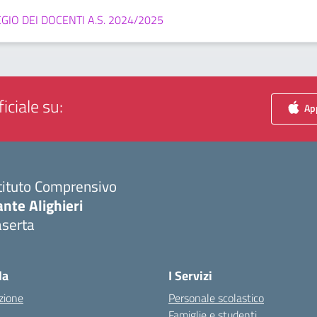
IO DEI DOCENTI A.S. 2024/2025
iciale su:
App
tituto Comprensivo
nte Alighieri
aserta
Visita la pagina iniziale della scuola
la
I Servizi
zione
Personale scolastico
Famiglie e studenti