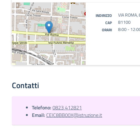
VIA ROMA, 
INDIRIZZO
81100
CAP
8:00 - 12:0
ORARI
Contatti
Telefono:
0823 412821
Email:
CEIC8BB00X@istruzione.it