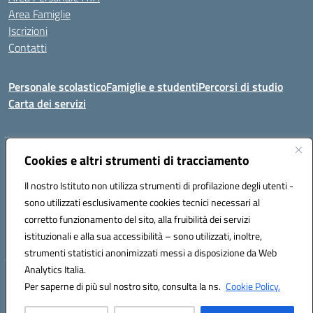
Area Famiglie
Iscrizioni
Contatti
Personale scolastico
Famiglie e studenti
Percorsi di studio
Carta dei servizi
Indirizzo:
Cookies e altri strumenti di tracciamento
Via Medaglie d'Oro, 27 – 81100 Caserta
Centralino:
0823 412821
Email:
CEIC8BB00X@istruzione.it
Il nostro Istituto non utilizza strumenti di profilazione degli utenti -
Posta elettronica certificata (PEC):
CEIC8BB00X@pec.istruzione.it
sono utilizzati esclusivamente cookies tecnici necessari al
Codice fiscale: 93117030614
corretto funzionamento del sito, alla fruibilità dei servizi
Codice meccanografico:
CEIC8BB00X
istituzionali e alla sua accessibilità – sono utilizzati, inoltre,
strumenti statistici anonimizzati messi a disposizione da Web
Analytics Italia.
Hosting & Powered by 3D Solution S.r.l.
Per saperne di più sul nostro sito, consulta la ns.
Cookie Policy.
Concept & Design by Designers Italia