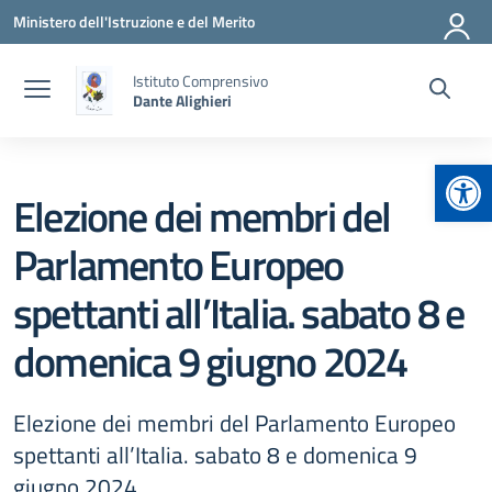
Vai ai contenuti
Vai al menu di navigazione
Vai al footer
Ministero dell'Istruzione e del Merito
Istituto Comprensivo
Dante Alighieri
Apr
Elezione dei membri del
Parlamento Europeo
spettanti all’Italia. sabato 8 e
domenica 9 giugno 2024
Elezione dei membri del Parlamento Europeo
spettanti all’Italia. sabato 8 e domenica 9
giugno 2024