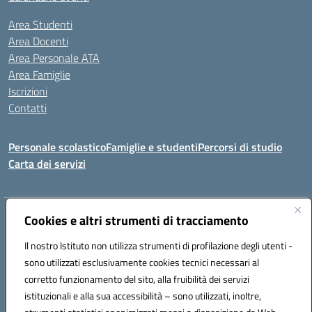
Area Studenti
Area Docenti
Area Personale ATA
Area Famiglie
Iscrizioni
Contatti
Personale scolastico
Famiglie e studenti
Percorsi di studio
Carta dei servizi
Indirizzo:
Cookies e altri strumenti di tracciamento
Via Medaglie d'Oro, 27 – 81100 Caserta
Centralino:
0823 412821
Email:
CEIC8BB00X@istruzione.it
Il nostro Istituto non utilizza strumenti di profilazione degli utenti -
Posta elettronica certificata (PEC):
CEIC8BB00X@pec.istruzione.it
sono utilizzati esclusivamente cookies tecnici necessari al
Codice fiscale: 93117030614
corretto funzionamento del sito, alla fruibilità dei servizi
Codice meccanografico:
CEIC8BB00X
istituzionali e alla sua accessibilità – sono utilizzati, inoltre,