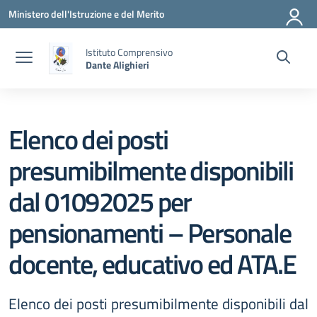
Vai ai contenuti
Vai al menu di navigazione
Vai al footer
Ministero dell'Istruzione e del Merito
Istituto Comprensivo
Dante Alighieri
Elenco dei posti
presumibilmente disponibili
dal 01092025 per
pensionamenti – Personale
docente, educativo ed ATA.E
Elenco dei posti presumibilmente disponibili dal