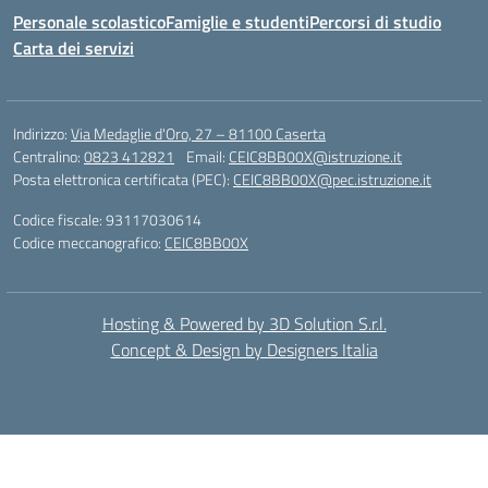
Personale scolastico
Famiglie e studenti
Percorsi di studio
Carta dei servizi
Indirizzo:
Via Medaglie d'Oro, 27 – 81100 Caserta
Centralino:
0823 412821
Email:
CEIC8BB00X@istruzione.it
Posta elettronica certificata (PEC):
CEIC8BB00X@pec.istruzione.it
Codice fiscale: 93117030614
Codice meccanografico:
CEIC8BB00X
Hosting & Powered by 3D Solution S.r.l.
Concept & Design by Designers Italia