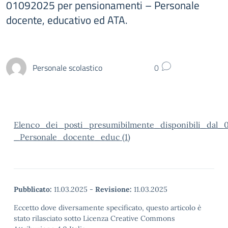
01092025 per pensionamenti – Personale
docente, educativo ed ATA.
Personale scolastico
0
Elenco_dei_posti_presumibilmente_disponibili_dal
_Personale_docente_educ (1)
Pubblicato:
11.03.2025
-
Revisione:
11.03.2025
Eccetto dove diversamente specificato, questo articolo è
stato rilasciato sotto Licenza Creative Commons