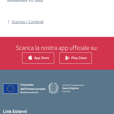
Attribuzione 4.0 Italia.
Stampa / Condividi
Scarica la nostra app ufficiale su:
App Store
Play Store
Istituto Comprensivo
Dante Alighieri
Caserta
— Visita la pagina iniziale della scuola
Link Esterni