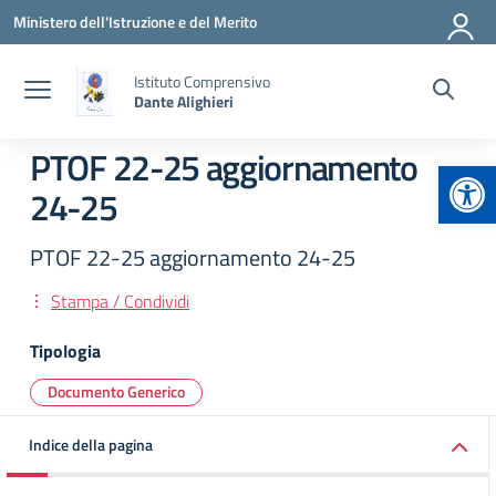
Vai ai contenuti
Vai al menu di navigazione
Vai al footer
Ministero dell'Istruzione e del Merito
Istituto Comprensivo
Dante Alighieri
PTOF 22-25 aggiornamento
Apr
24-25
PTOF 22-25 aggiornamento 24-25
Stampa / Condividi
Tipologia
Documento Generico
Indice della pagina