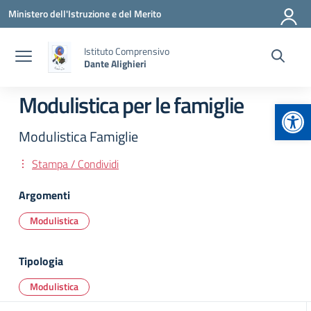
Vai ai contenuti
Vai al menu di navigazione
Vai al footer
Ministero dell'Istruzione e del Merito
Istituto Comprensivo
Dante Alighieri
Modulistica per le famiglie
Apr
Modulistica Famiglie
Stampa / Condividi
Argomenti
Modulistica
Tipologia
Modulistica