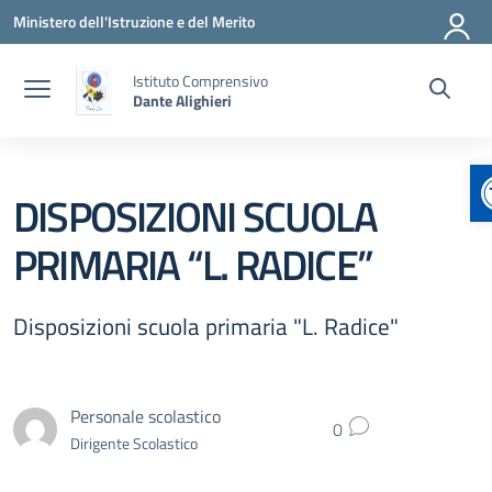
Vai ai contenuti
Vai al menu di navigazione
Vai al footer
Ministero dell'Istruzione e del Merito
Istituto Comprensivo
Dante Alighieri
DISPOSIZIONI SCUOLA
PRIMARIA “L. RADICE”
Disposizioni scuola primaria "L. Radice"
Personale scolastico
0
Dirigente Scolastico