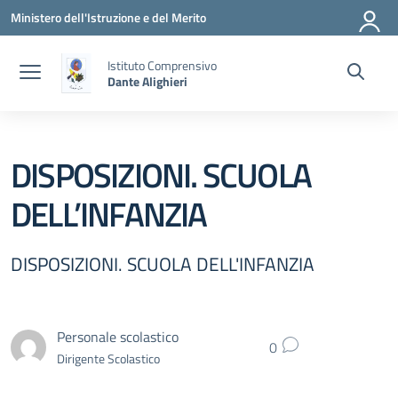
Vai ai contenuti
Vai al menu di navigazione
Vai al footer
Ministero dell'Istruzione e del Merito
Istituto Comprensivo
Dante Alighieri
DISPOSIZIONI. SCUOLA
DELL’INFANZIA
DISPOSIZIONI. SCUOLA DELL'INFANZIA
Personale scolastico
0
Dirigente Scolastico