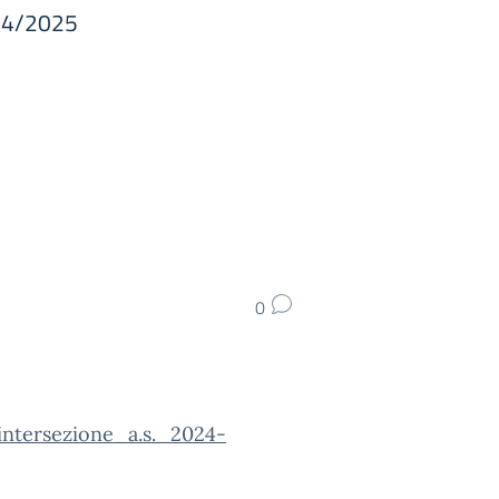
024/2025
0
ntersezione_a.s._2024-