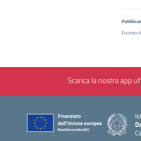
Pubblicat
Eccetto d
Scarica la nostra app uff
Is
Da
C