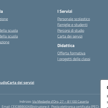
Visita la pagina iniziale della scuola
la
I Servizi
zione
Personale scolastico
Famiglie e studenti
della scuola
Percorsi di studio
della scuola
Carta dei servizi
azione
Didattica
Offerta formativa
I progetti delle classi
tudio
Carta dei servizi
Indirizzo:
Via Medaglie d'Oro, 27 – 81100 Caserta
Email:
CEIC8BB00X@istruzione.it
Posta elettronica certificata (PEC):
CEIC8