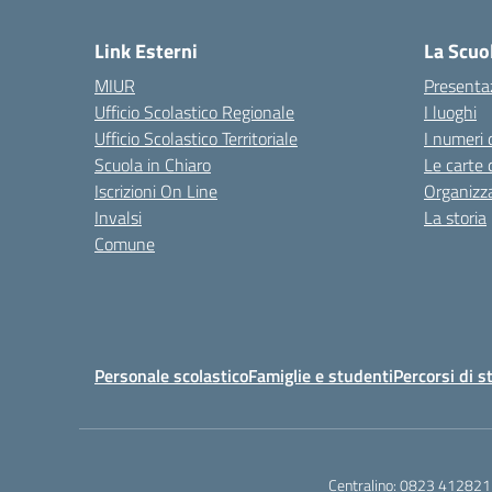
— 
Link Esterni
La Scuo
MIUR
Presenta
Ufficio Scolastico Regionale
I luoghi
Ufficio Scolastico Territoriale
I numeri 
Scuola in Chiaro
Le carte 
Iscrizioni On Line
Organizz
Invalsi
La storia
Comune
Personale scolastico
Famiglie e studenti
Percorsi di s
Centralino:
0823 412821