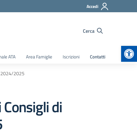
Accedi
Cerca
Apr
nale ATA
Area Famiglie
Iscrizioni
Contatti
S. 2024/2025
Consigli di
5