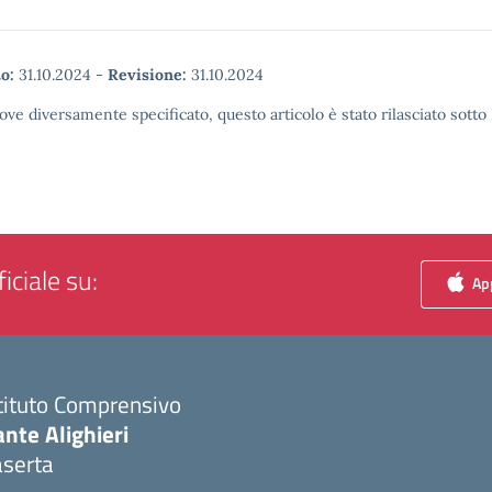
o:
31.10.2024
-
Revisione:
31.10.2024
ove diversamente specificato, questo articolo è stato rilasciato sott
iciale su:
App
tituto Comprensivo
nte Alighieri
aserta