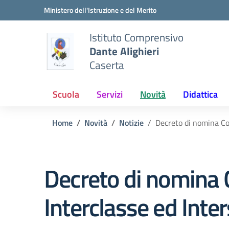
Vai ai contenuti
Vai al menu di navigazione
Vai al footer
Ministero dell'Istruzione e del Merito
Istituto Comprensivo
Dante Alighieri
Caserta
Scuola
Servizi
Novità
Didattica
Home
Novità
Notizie
Decreto di nomina Co
Decreto di nomina 
Interclasse ed Int