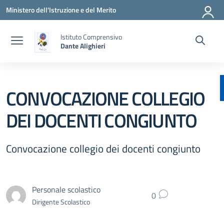
Vai ai contenuti
Vai al menu di navigazione
Vai al footer
Ministero dell'Istruzione e del Merito
Istituto Comprensivo
Dante Alighieri
CONVOCAZIONE COLLEGIO
DEI DOCENTI CONGIUNTO
Convocazione collegio dei docenti congiunto
Personale scolastico
0
Dirigente Scolastico