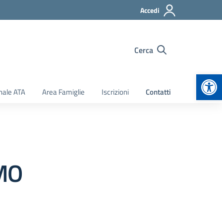
Accedi
Cerca
Apr
nale ATA
Area Famiglie
Iscrizioni
Contatti
MO