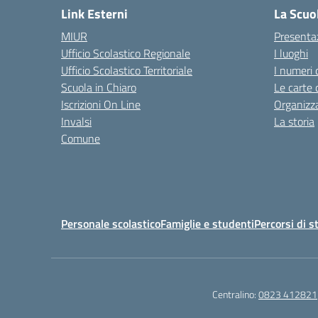
Link Esterni
La Scuo
MIUR
Presenta
Ufficio Scolastico Regionale
I luoghi
Ufficio Scolastico Territoriale
I numeri 
Scuola in Chiaro
Le carte 
Iscrizioni On Line
Organizz
Invalsi
La storia
Comune
Personale scolastico
Famiglie e studenti
Percorsi di s
Centralino:
0823 412821