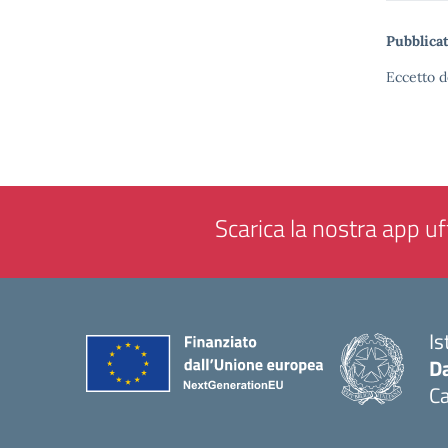
Pubblicat
Eccetto d
Scarica la nostra app uff
Is
Da
C
— 