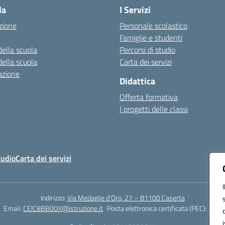
la
I Servizi
zione
Personale scolastico
Famiglie e studenti
della scuola
Percorsi di studio
della scuola
Carta dei servizi
azione
Didattica
Offerta formativa
I progetti delle classi
tudio
Carta dei servizi
Indirizzo:
Via Medaglie d'Oro, 27 – 81100 Caserta
Email:
CEIC8BB00X@istruzione.it
Posta elettronica certificata (PEC):
CEIC8