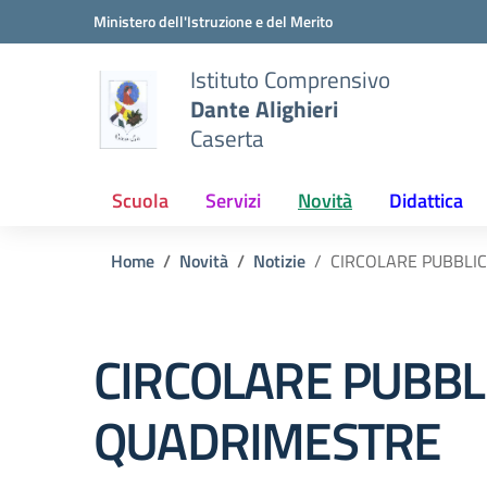
Vai ai contenuti
Vai al menu di navigazione
Vai al footer
Ministero dell'Istruzione e del Merito
Istituto Comprensivo
Dante Alighieri
Caserta
Scuola
Servizi
Novità
Didattica
Home
Novità
Notizie
CIRCOLARE PUBBLI
CIRCOLARE PUBBL
QUADRIMESTRE