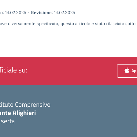
o:
14.02.2025
-
Revisione:
14.02.2025
ove diversamente specificato, questo articolo è stato rilasciato sott
iciale su:
App
tituto Comprensivo
nte Alighieri
aserta
Visita la pagina iniziale della scuola