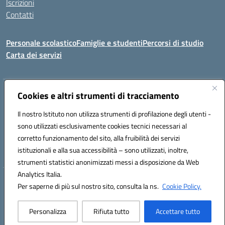
Iscrizioni
Contatti
Personale scolastico
Famiglie e studenti
Percorsi di studio
Carta dei servizi
Indirizzo:
Cookies e altri strumenti di tracciamento
Via Medaglie d'Oro, 27 – 81100 Caserta
Centralino:
0823 412821
Email:
CEIC8BB00X@istruzione.it
Il nostro Istituto non utilizza strumenti di profilazione degli utenti -
Posta elettronica certificata (PEC):
CEIC8BB00X@pec.istruzione.it
sono utilizzati esclusivamente cookies tecnici necessari al
Codice fiscale: 93117030614
corretto funzionamento del sito, alla fruibilità dei servizi
Codice meccanografico:
CEIC8BB00X
istituzionali e alla sua accessibilità – sono utilizzati, inoltre,
strumenti statistici anonimizzati messi a disposizione da Web
Analytics Italia.
Hosting & Powered by 3D Solution S.r.l.
Per saperne di più sul nostro sito, consulta la ns.
Cookie Policy.
Concept & Design by Designers Italia
Personalizza
Rifiuta tutto
Accettare tutto