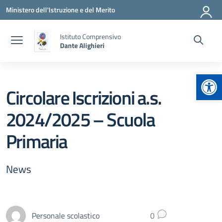
Vai ai contenuti
Vai al menu di navigazione
Vai al footer
Ministero dell'Istruzione e del Merito
Istituto Comprensivo
Dante Alighieri
Apr
Circolare Iscrizioni a.s.
2024/2025 – Scuola
Primaria
News
Personale scolastico
0