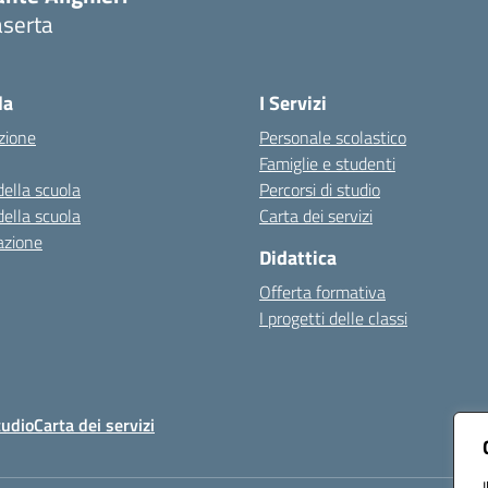
aserta
Visita la pagina iniziale della scuola
la
I Servizi
zione
Personale scolastico
Famiglie e studenti
della scuola
Percorsi di studio
della scuola
Carta dei servizi
azione
Didattica
Offerta formativa
I progetti delle classi
tudio
Carta dei servizi