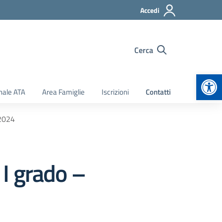
Accedi
Cerca
Apr
nale ATA
Area Famiglie
Iscrizioni
Contatti
 2024
 I grado –