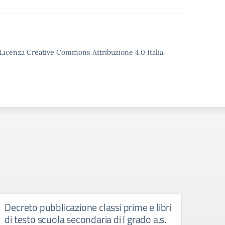
o Licenza Creative Commons Attribuzione 4.0 Italia.
Decreto pubblicazione classi prime e libri
Decr
di testo scuola secondaria di I grado a.s.
scuo