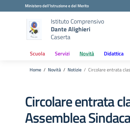
Vai ai contenuti
Vai al menu di navigazione
Vai al footer
Ministero dell'Istruzione e del Merito
Istituto Comprensivo
Dante Alighieri
Caserta
Scuola
Servizi
Novità
Didattica
Home
Novità
Notizie
Circolare entrata cla
Circolare entrata cl
Assemblea Sindaca