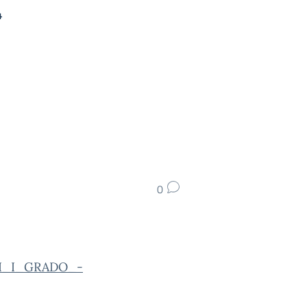
4
0
I_I_GRADO_-