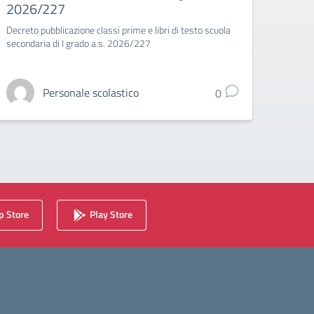
2026/227
Decreto
2026/
Decreto pubblicazione classi prime e libri di testo scuola
secondaria di I grado a.s. 2026/227
Personale scolastico
0
 Store
Play Store