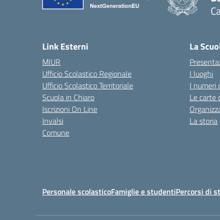
C
— 
Link Esterni
La Scuo
MIUR
Presenta
Ufficio Scolastico Regionale
I luoghi
Ufficio Scolastico Territoriale
I numeri 
Scuola in Chiaro
Le carte 
Iscrizioni On Line
Organizz
Invalsi
La storia
Comune
Personale scolastico
Famiglie e studenti
Percorsi di s