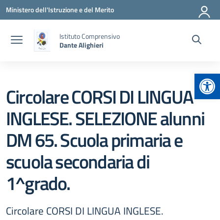
Vai ai contenuti
Vai al menu di navigazione
Vai al footer
Ministero dell'Istruzione e del Merito
Istituto Comprensivo
Dante Alighieri
Apr
Circolare CORSI DI LINGUA
INGLESE. SELEZIONE alunni
DM 65. Scuola primaria e
scuola secondaria di
1^grado.
Circolare CORSI DI LINGUA INGLESE.