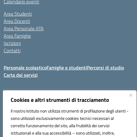
Calendario eventi
Area Studenti
Area Docenti
Area Personale ATA
Area Famiglie
Iscrizioni
Contatti
Personale scolastico
Famiglie e studenti
Percorsi di studio
Carta dei servizi
Indirizzo:
Cookies e altri strumenti di tracciamento
Via Medaglie d'Oro, 27 – 81100 Caserta
Centralino:
0823 412821
Email:
CEIC8BB00X@istruzione.it
Il nostro Istituto non utilizza strumenti di profilazione degli utenti -
Posta elettronica certificata (PEC):
CEIC8BB00X@pec.istruzione.it
sono utilizzati esclusivamente cookies tecnici necessari al
Codice fiscale: 93117030614
corretto funzionamento del sito, alla fruibilità dei servizi
Codice meccanografico:
CEIC8BB00X
istituzionali e alla sua accessibilità – sono utilizzati, inoltre,