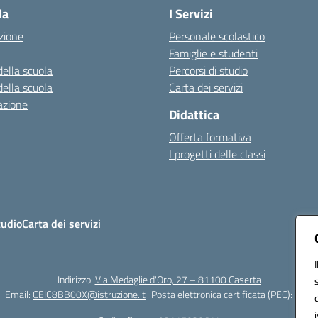
la
I Servizi
zione
Personale scolastico
Famiglie e studenti
della scuola
Percorsi di studio
della scuola
Carta dei servizi
azione
Didattica
Offerta formativa
I progetti delle classi
tudio
Carta dei servizi
Indirizzo:
Via Medaglie d'Oro, 27 – 81100 Caserta
Email:
CEIC8BB00X@istruzione.it
Posta elettronica certificata (PEC):
CEIC8