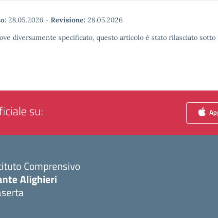
o:
28.05.2026
-
Revisione:
28.05.2026
ove diversamente specificato, questo articolo è stato rilasciato sott
iciale su:
App
tituto Comprensivo
nte Alighieri
aserta
Visita la pagina iniziale della scuola