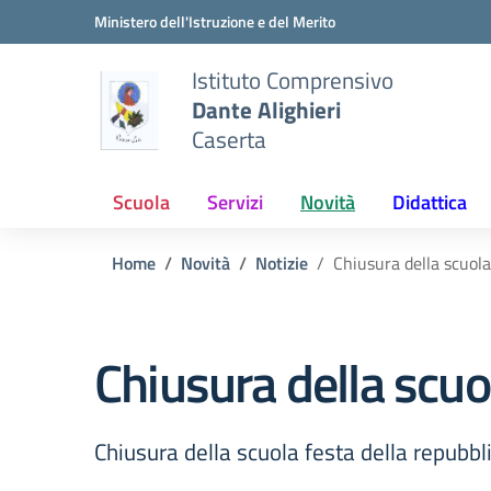
Vai ai contenuti
Vai al menu di navigazione
Vai al footer
Ministero dell'Istruzione e del Merito
Istituto Comprensivo
Dante Alighieri
Caserta
Scuola
Servizi
Novità
Didattica
Home
Novità
Notizie
Chiusura della scuola
Chiusura della scuo
Chiusura della scuola festa della repubbl