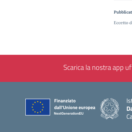
Pubblicat
Eccetto d
Scarica la nostra app uff
Is
Da
C
— 