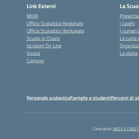
Link Esterni
La Scuo
MIUR
Presenta
Ufficio Scolastico Regionale
I luoghi
Ufficio Scolastico Territoriale
I numeri 
Scuola in Chiaro
Le carte 
Iscrizioni On Line
Organizz
Invalsi
La storia
Comune
Personale scolastico
Famiglie e studenti
Percorsi di s
Centralino:
0823 412821