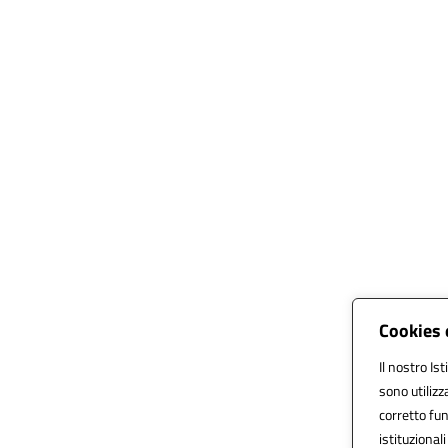
Cookies 
Il nostro Is
sono utilizz
corretto fun
istituzionali