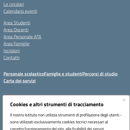
Le circolari
Calendario eventi
Area Studenti
Area Docenti
Area Personale ATA
Area Famiglie
Iscrizioni
Contatti
Personale scolastico
Famiglie e studenti
Percorsi di studio
Carta dei servizi
Indirizzo:
Cookies e altri strumenti di tracciamento
Via Medaglie d'Oro, 27 – 81100 Caserta
Centralino:
0823 412821
Email:
CEIC8BB00X@istruzione.it
Il nostro Istituto non utilizza strumenti di profilazione degli utenti -
Posta elettronica certificata (PEC):
CEIC8BB00X@pec.istruzione.it
sono utilizzati esclusivamente cookies tecnici necessari al
Codice fiscale: 93117030614
corretto funzionamento del sito, alla fruibilità dei servizi