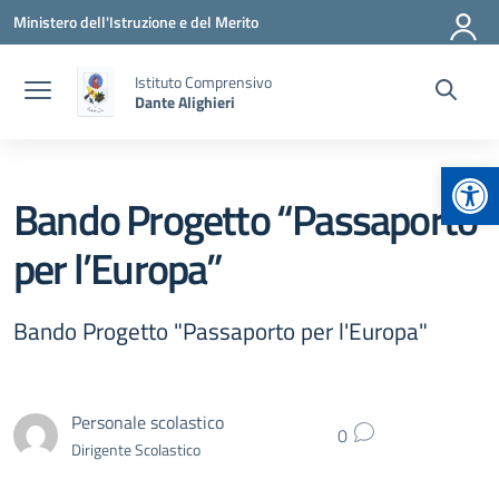
Vai ai contenuti
Vai al menu di navigazione
Vai al footer
Ministero dell'Istruzione e del Merito
Istituto Comprensivo
Dante Alighieri
Apr
Bando Progetto “Passaporto
per l’Europa”
Bando Progetto "Passaporto per l'Europa"
Personale scolastico
0
Dirigente Scolastico