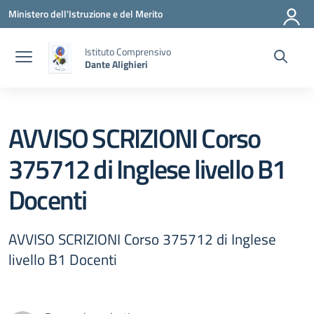
Vai ai contenuti
Vai al menu di navigazione
Vai al footer
Ministero dell'Istruzione e del Merito
Istituto Comprensivo
Dante Alighieri
AVVISO SCRIZIONI Corso
375712 di Inglese livello B1
Docenti
AVVISO SCRIZIONI Corso 375712 di Inglese
livello B1 Docenti