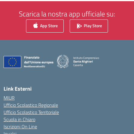
Scarica la nostra app ufficiale su:
App Store
Play Store
Istituto Comprensivo
Dante Alighieri
Caserta
— Visita la pagina iniziale della scuola
Link Esterni
MIUR
Ufficio Scolastico Regionale
Ufficio Scolastico Territoriale
Scuola in Chiaro
Iscrizioni On Line
Invalsi