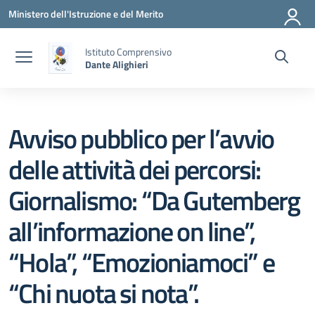
Vai ai contenuti
Vai al menu di navigazione
Vai al footer
Ministero dell'Istruzione e del Merito
Istituto Comprensivo
Dante Alighieri
Avviso pubblico per l’avvio
delle attività dei percorsi:
Giornalismo: “Da Gutemberg
all’informazione on line”,
“Hola”, “Emozioniamoci” e
“Chi nuota si nota”.