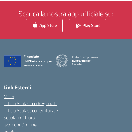
Scarica la nostra app ufficiale su:
App Store
Play Store
Istituto Comprensivo
Dante Alighieri
Caserta
— Visita la pagina iniziale della scuola
Link Esterni
MIUR
Ufficio Scolastico Regionale
Ufficio Scolastico Territoriale
Scuola in Chiaro
Iscrizioni On Line
Invalsi