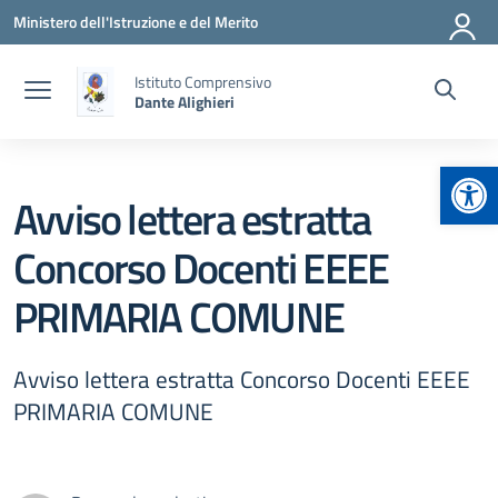
Vai ai contenuti
Vai al menu di navigazione
Vai al footer
Ministero dell'Istruzione e del Merito
Istituto Comprensivo
Dante Alighieri
Apr
Avviso lettera estratta
Concorso Docenti EEEE
PRIMARIA COMUNE
Avviso lettera estratta Concorso Docenti EEEE
PRIMARIA COMUNE