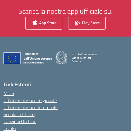
Scarica la nostra app ufficiale su:
App Store
Play Store
Istituto Comprensivo
Dante Alighieri
Caserta
— Visita la pagina iniziale della scuola
Link Esterni
MIUR
Ufficio Scolastico Regionale
Ufficio Scolastico Territoriale
Scuola in Chiaro
Iscrizioni On Line
Invalsi