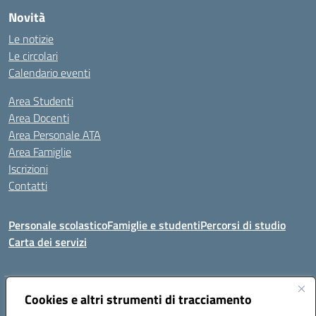
Novità
Le notizie
Le circolari
Calendario eventi
Area Studenti
Area Docenti
Area Personale ATA
Area Famiglie
Iscrizioni
Contatti
Personale scolastico
Famiglie e studenti
Percorsi di studio
Carta dei servizi
Indirizzo:
Cookies e altri strumenti di tracciamento
Via Medaglie d'Oro, 27 – 81100 Caserta
Centralino:
0823 412821
Email:
CEIC8BB00X@istruzione.it