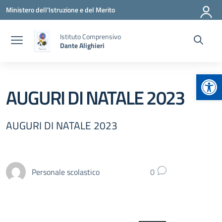
Vai ai contenuti
Vai al menu di navigazione
Vai al footer
Ministero dell'Istruzione e del Merito
Istituto Comprensivo
Dante Alighieri
Apr
AUGURI DI NATALE 2023
AUGURI DI NATALE 2023
Personale scolastico
0