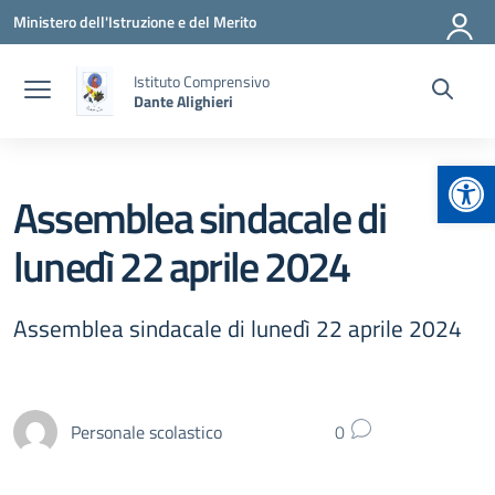
Vai ai contenuti
Vai al menu di navigazione
Vai al footer
Ministero dell'Istruzione e del Merito
Istituto Comprensivo
Dante Alighieri
Apr
Assemblea sindacale di
lunedì 22 aprile 2024
Assemblea sindacale di lunedì 22 aprile 2024
Personale scolastico
0