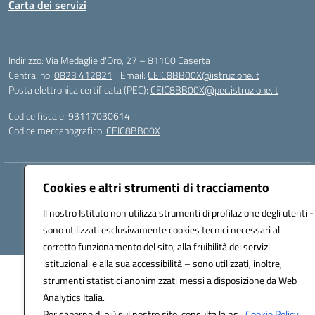
Carta dei servizi
Indirizzo:
Via Medaglie d'Oro, 27 – 81100 Caserta
Centralino:
0823 412821
Email:
CEIC8BB00X@istruzione.it
Posta elettronica certificata (PEC):
CEIC8BB00X@pec.istruzione.it
Codice fiscale: 93117030614
Codice meccanografico:
CEIC8BB00X
Hosting & Powered by 3D Solution S.r.l.
Cookies e altri strumenti di tracciamento
Concept & Design by Designers Italia
Il nostro Istituto non utilizza strumenti di profilazione degli utenti -
sono utilizzati esclusivamente cookies tecnici necessari al
corretto funzionamento del sito, alla fruibilità dei servizi
istituzionali e alla sua accessibilità – sono utilizzati, inoltre,
strumenti statistici anonimizzati messi a disposizione da Web
Analytics Italia.
Per saperne di più sul nostro sito, consulta la ns.
Cookie Policy.