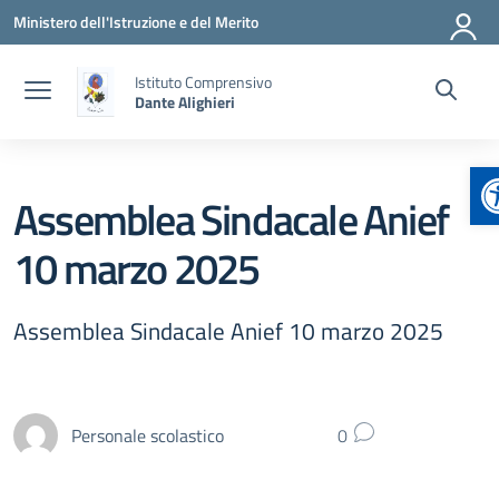
Vai ai contenuti
Vai al menu di navigazione
Vai al footer
Ministero dell'Istruzione e del Merito
Istituto Comprensivo
Dante Alighieri
A
Assemblea Sindacale Anief
10 marzo 2025
Assemblea Sindacale Anief 10 marzo 2025
Personale scolastico
0