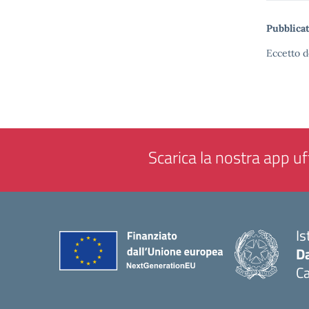
Pubblicat
Eccetto d
Scarica la nostra app uff
Is
Da
C
— 