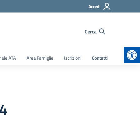
Accedi
Cerca
Apr
nale ATA
Area Famiglie
Iscrizioni
Contatti
4