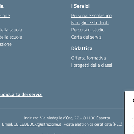
la
I Servizi
zione
Personale scolastico
Famiglie e studenti
della scuola
Percorsi di studio
della scuola
Carta dei servizi
azione
Didattica
Offerta formativa
I progetti delle classi
tudio
Carta dei servizi
Indirizzo:
Via Medaglie d'Oro, 27 – 81100 Caserta
Email:
CEIC8BB00X@istruzione.it
Posta elettronica certificata (PEC):
CEIC8