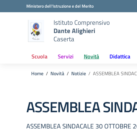
Vai ai contenuti
Vai al menu di navigazione
Vai al footer
Ministero dell'Istruzione e del Merito
Istituto Comprensivo
Dante Alighieri
Caserta
Scuola
Servizi
Novità
Didattica
Home
Novità
Notizie
ASSEMBLEA SINDAC
ASSEMBLEA SINDA
ASSEMBLEA SINDACALE 30 OTTOBRE 