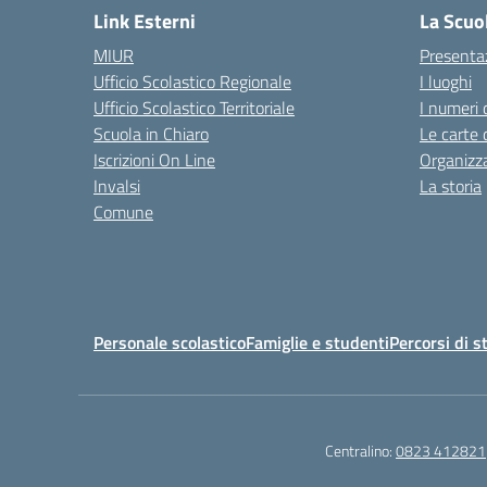
Link Esterni
La Scuo
MIUR
Presenta
Ufficio Scolastico Regionale
I luoghi
Ufficio Scolastico Territoriale
I numeri 
Scuola in Chiaro
Le carte 
Iscrizioni On Line
Organizz
Invalsi
La storia
Comune
Personale scolastico
Famiglie e studenti
Percorsi di s
Centralino:
0823 412821