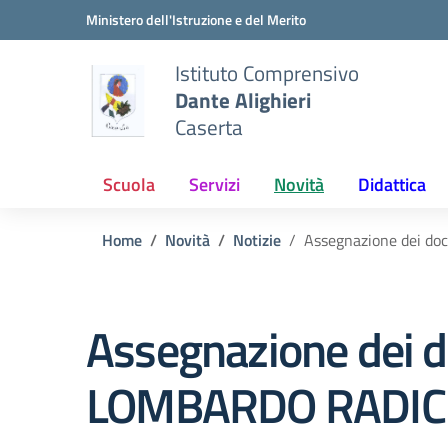
Vai ai contenuti
Vai al menu di navigazione
Vai al footer
Ministero dell'Istruzione e del Merito
Istituto Comprensivo
Dante Alighieri
Caserta
Scuola
Servizi
Novità
Didattica
Home
Novità
Notizie
Assegnazione dei do
Assegnazione dei d
LOMBARDO RADIC