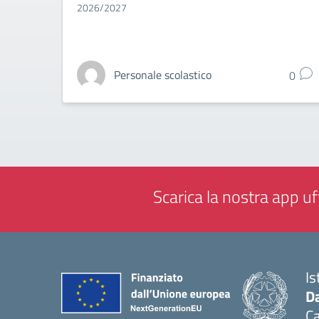
2026/2027
Personale scolastico
0
Scarica la nostra app uff
Is
Da
C