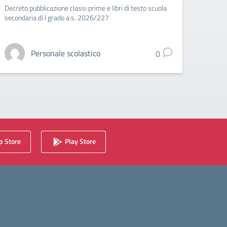
2026/
Decreto pubblicazione classi prime e libri di testo scuola
secondaria di I grado a.s. 2026/227
Personale scolastico
0
 Store
Play Store