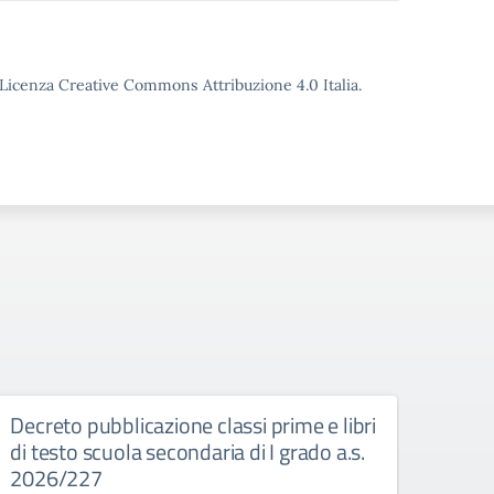
o Licenza Creative Commons Attribuzione 4.0 Italia.
Decreto pubblicazione classi prime e libri
Decr
di testo scuola secondaria di I grado a.s.
scuo
2026/227
Decreto