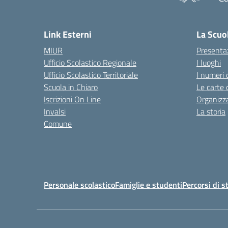
— 
Link Esterni
La Scuo
MIUR
Presenta
Ufficio Scolastico Regionale
I luoghi
Ufficio Scolastico Territoriale
I numeri 
Scuola in Chiaro
Le carte 
Iscrizioni On Line
Organizz
Invalsi
La storia
Comune
Personale scolastico
Famiglie e studenti
Percorsi di s