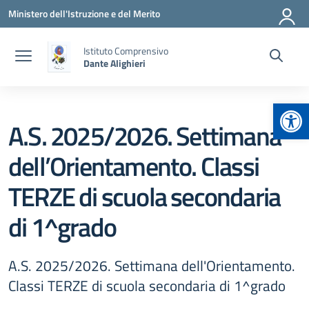
Vai ai contenuti
Vai al menu di navigazione
Vai al footer
Ministero dell'Istruzione e del Merito
Istituto Comprensivo
Dante Alighieri
Apr
A.S. 2025/2026. Settimana
dell’Orientamento. Classi
TERZE di scuola secondaria
di 1^grado
A.S. 2025/2026. Settimana dell'Orientamento.
Classi TERZE di scuola secondaria di 1^grado