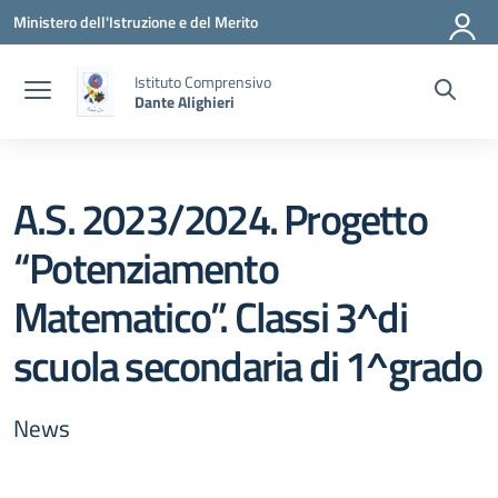
Vai ai contenuti
Vai al menu di navigazione
Vai al footer
Ministero dell'Istruzione e del Merito
Istituto Comprensivo
Dante Alighieri
A.S. 2023/2024. Progetto
“Potenziamento
Matematico”. Classi 3^di
scuola secondaria di 1^grado
News